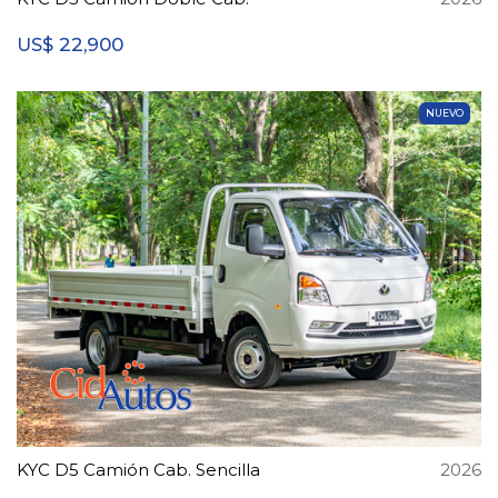
22,900
US$
NUEVO
KYC D5 Camión Cab. Sencilla
2026