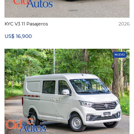
KYC V3 11 Pasajeros
2026
16,900
US$
NUEVO