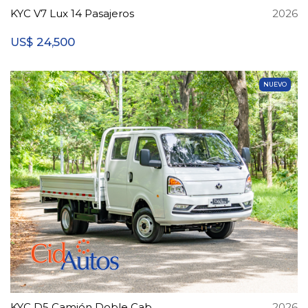
KYC V7 Lux 14 Pasajeros
2026
24,500
US$
NUEVO
KYC D5 Camión Doble Cab.
2026