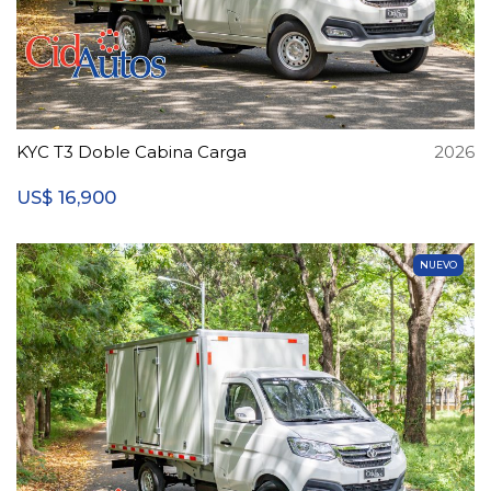
KYC T3 Doble Cabina Carga
2026
16,900
US$
NUEVO