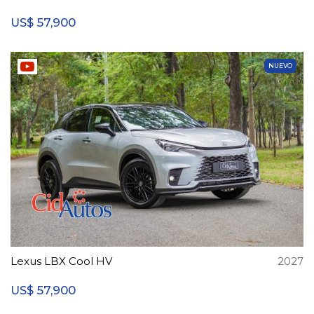
57,900
US$
NUEVO
Lexus LBX Cool HV
2027
57,900
US$