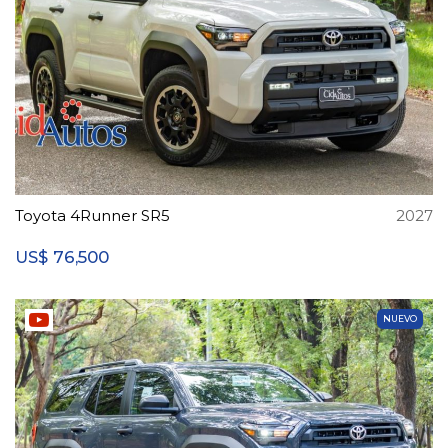
Toyota 4Runner SR5
2027
76,500
US$
NUEVO