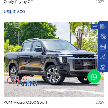
Geely Cityray GF
2027
31,500
US$
NUEVO
KGM Musso Q300 Sport
2027