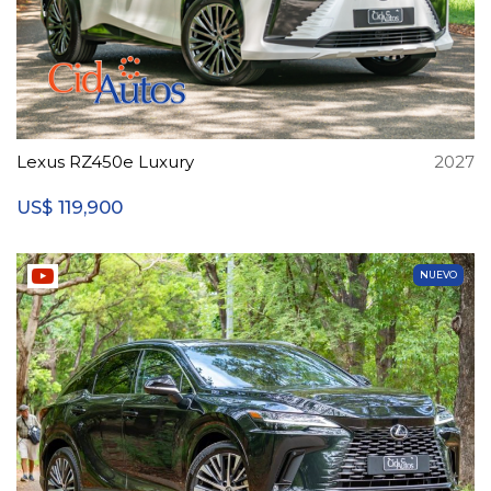
Lexus RZ450e Luxury
2027
119,900
US$
NUEVO