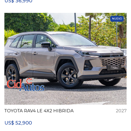
36,990
US$
NUEVO
TOYOTA RAV4 LE 4X2 HIBRIDA
2027
52,900
US$