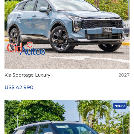
Kia Sportage Luxury
2027
42,990
US$
NUEVO