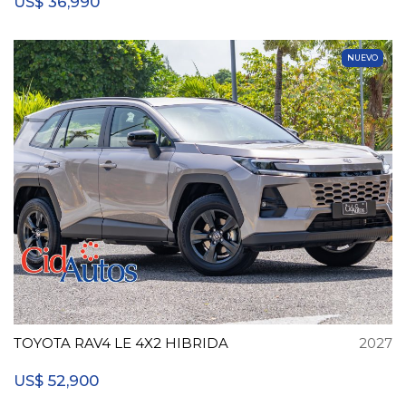
36,990
US$
NUEVO
TOYOTA RAV4 LE 4X2 HIBRIDA
2027
52,900
US$