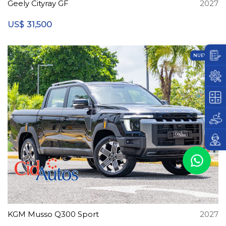
Geely Cityray GF
2027
31,500
US$
NUEVO
KGM Musso Q300 Sport
2027