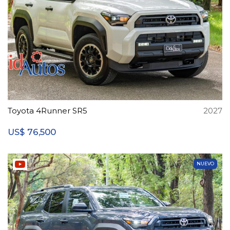
Toyota 4Runner SR5
2027
76,500
US$
NUEVO