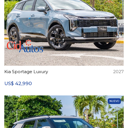
Kia Sportage Luxury
2027
42,990
US$
NUEVO