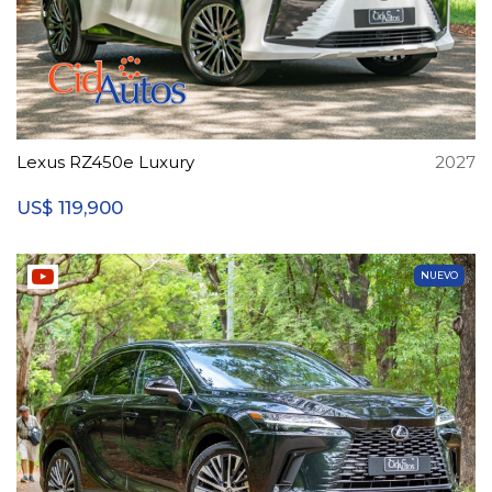
Lexus RZ450e Luxury
2027
119,900
US$
NUEVO