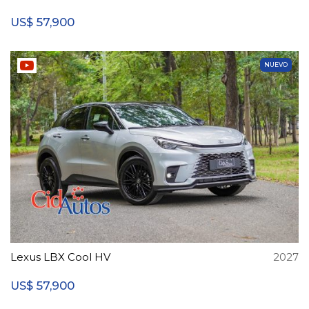
57,900
US$
NUEVO
Lexus LBX Cool HV
2027
57,900
US$