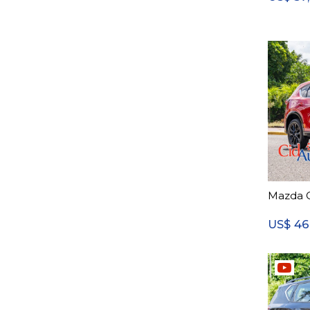
Mazda 
46
US$