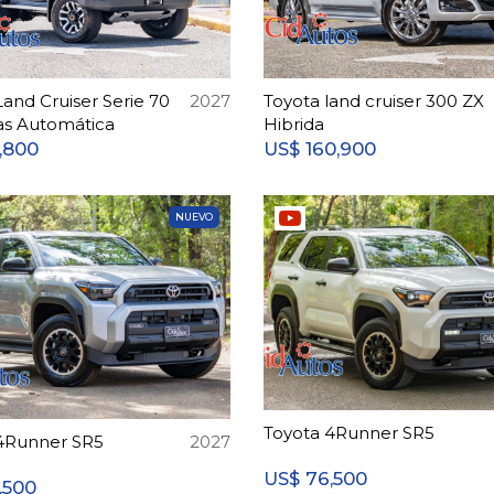
Land Cruiser Serie 70
2027
Toyota land cruiser 300 ZX
as Automática
Hibrida
,800
160,900
US$
NUEVO
Toyota 4Runner SR5
4Runner SR5
2027
76,500
US$
,500