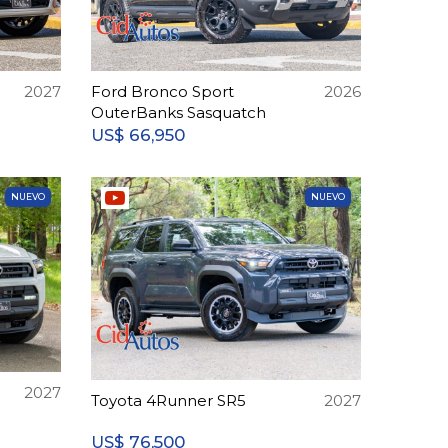
2027
Ford Bronco Sport
2026
OuterBanks Sasquatch
66,950
US$
NUEVO
NUEVO
2027
Toyota 4Runner SR5
2027
76,500
US$