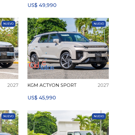
49,990
US$
NUEVO
NUEVO
2027
KGM ACTYON SPORT
2027
45,990
US$
NUEVO
NUEVO