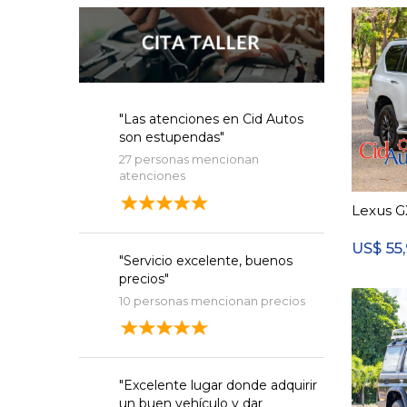
"Las atenciones en Cid Autos
son estupendas"
27 personas mencionan
atenciones
Lexus G
55
US$
"Servicio excelente, buenos
precios"
10 personas mencionan precios
"Excelente lugar donde adquirir
un buen vehículo y dar