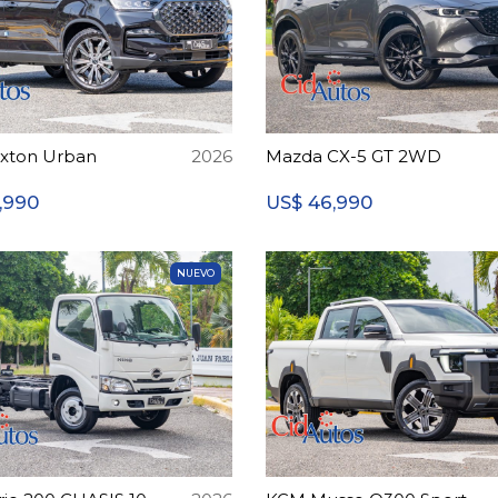
xton Urban
2026
Mazda CX-5 GT 2WD
,990
46,990
US$
NUEVO