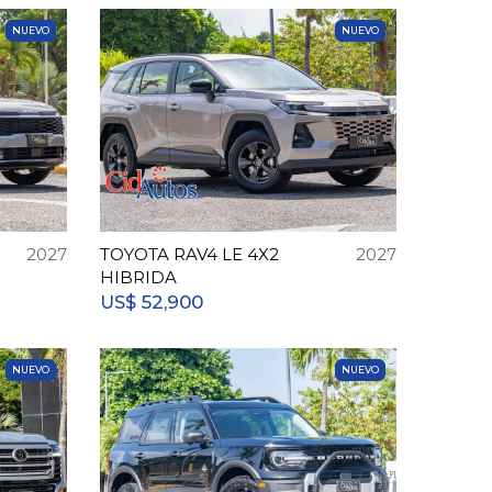
NUEVO
NUEVO
2027
TOYOTA RAV4 LE 4X2
2027
HIBRIDA
52,900
US$
NUEVO
NUEVO