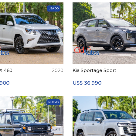
USADO
X 460
2020
Kia Sportage Sport
,900
36,990
US$
NUEVO