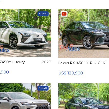
NUEVO
Z450e Luxury
2027
Lexus RX-450H+ PLUG IN
9,900
129,900
US$
NUEVO