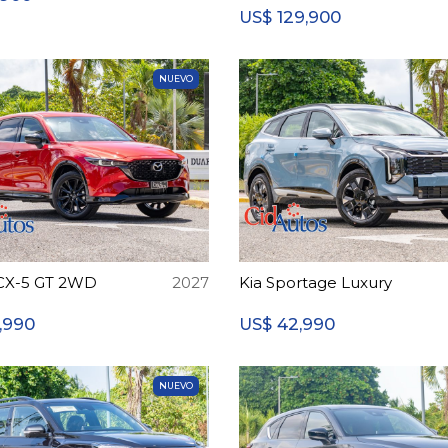
129,900
US$
NUEVO
CX-5 GT 2WD
2027
Kia Sportage Luxury
,990
42,990
US$
NUEVO