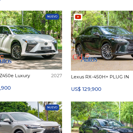
NUEVO
Z450e Luxury
2027
Lexus RX-450H+ PLUG IN
9,900
129,900
US$
NUEVO