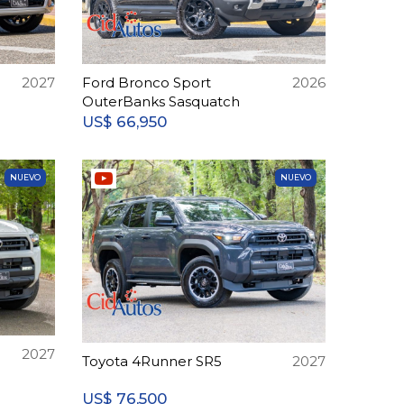
2027
Ford Bronco Sport
2026
OuterBanks Sasquatch
66,950
US$
NUEVO
NUEVO
2027
Toyota 4Runner SR5
2027
76,500
US$