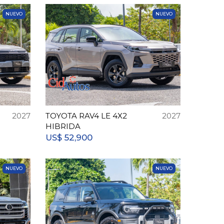
NUEVO
NUEVO
2027
TOYOTA RAV4 LE 4X2
2027
HIBRIDA
52,900
US$
NUEVO
NUEVO