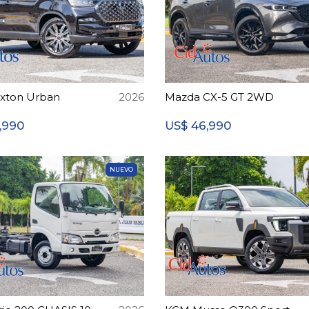
xton Urban
2026
Mazda CX-5 GT 2WD
,990
46,990
US$
NUEVO