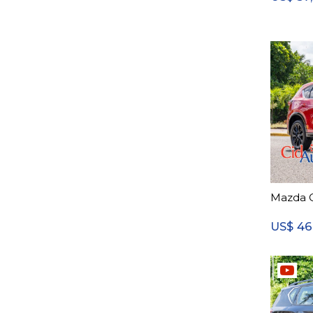
Mazda 
46
US$