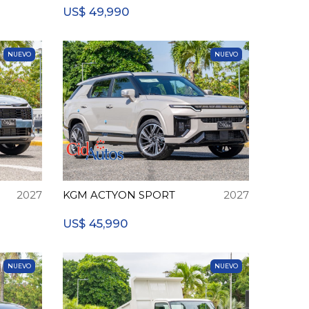
49,990
US$
NUEVO
NUEVO
2027
KGM ACTYON SPORT
2027
45,990
US$
NUEVO
NUEVO