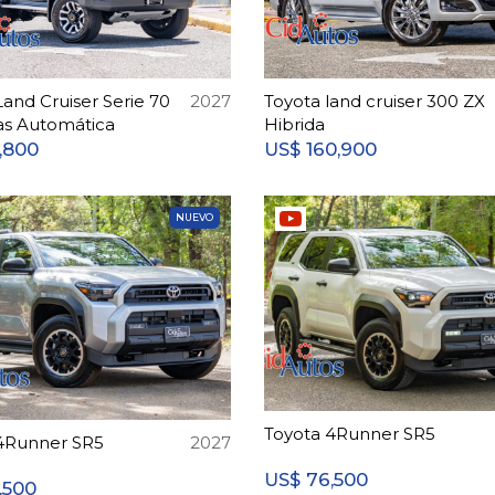
Land Cruiser Serie 70
2027
Toyota land cruiser 300 ZX
as Automática
Hibrida
,800
160,900
US$
NUEVO
Toyota 4Runner SR5
4Runner SR5
2027
76,500
US$
,500