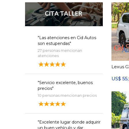
"Las atenciones en Cid Autos
son estupendas"
27 personas mencionan
atenciones
Lexus G
55
US$
"Servicio excelente, buenos
precios"
10 personas mencionan precios
"Excelente lugar donde adquirir
un buen vehículo y dar