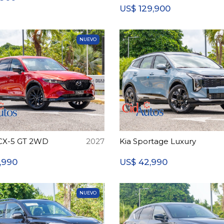
129,900
US$
NUEVO
CX-5 GT 2WD
2027
Kia Sportage Luxury
,990
42,990
US$
NUEVO