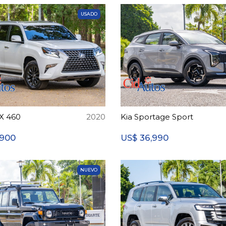
USADO
X 460
2020
Kia Sportage Sport
,900
36,990
US$
NUEVO