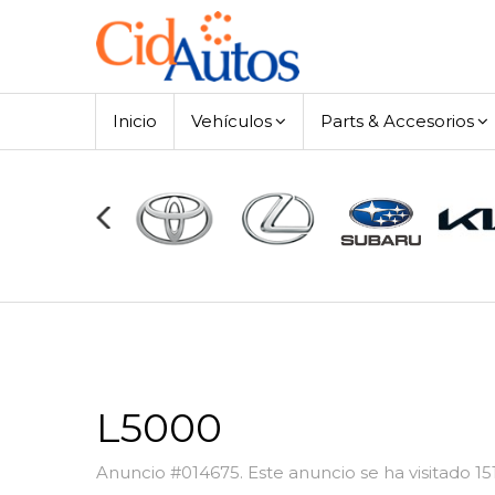
Inicio
Vehículos
Parts & Accesorios
L5000
Anuncio #014675. Este anuncio se ha visitado 15