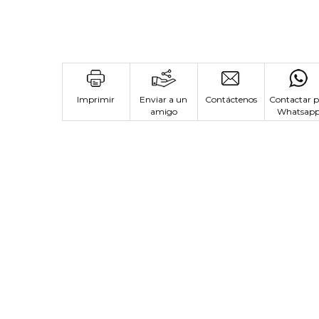
Imprimir
Enviar a un
Contáctenos
Contactar p
amigo
Whatsap