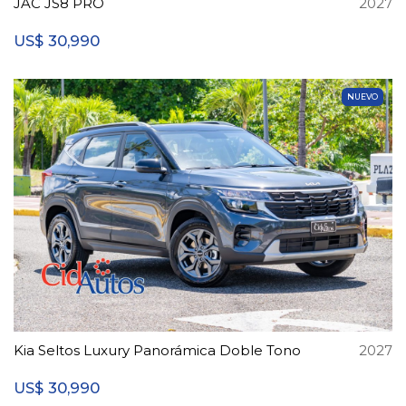
JAC JS8 PRO
2027
30,990
US$
NUEVO
Kia Seltos Luxury Panorámica Doble Tono
2027
30,990
US$