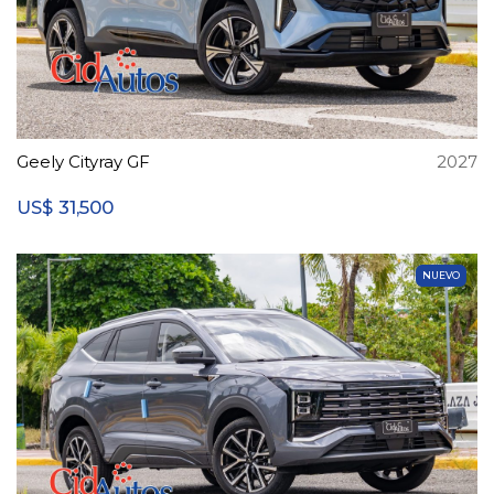
Geely Cityray GF
2027
31,500
US$
NUEVO