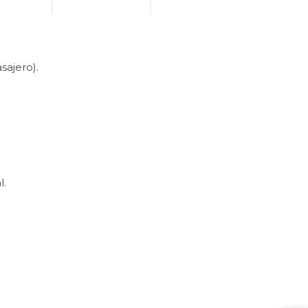
sajero).
l.