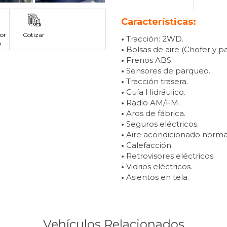
Características:
or
Cotizar
•
Tracción: 2WD.
p
•
Bolsas de aire (Chofer y pa
•
Frenos ABS.
•
Sensores de parqueo.
•
Tracción trasera.
•
Guía Hidráulico.
•
Radio AM/FM.
•
Aros de fábrica.
•
Seguros eléctricos.
•
Aire acondicionado norma
•
Calefacción.
•
Retrovisores eléctricos.
•
Vidrios eléctricos.
•
Asientos en tela.
Vehículos Relacionados