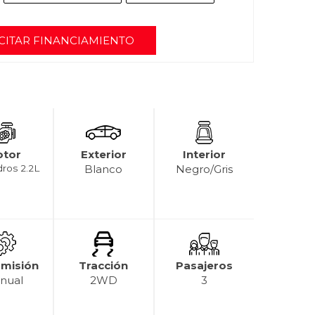
CITAR FINANCIAMIENTO
tor
Exterior
Interior
dros 2.2L
Blanco
Negro/Gris
smisión
Tracción
Pasajeros
nual
2WD
3