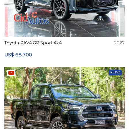
Toyota RAV4 GR Sport 4x4
2027
68,700
US$
NUEVO