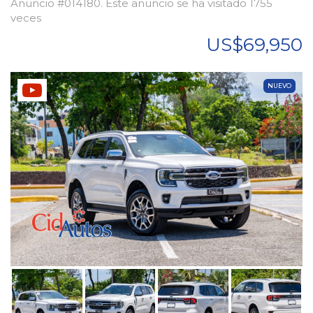
Anuncio #014180. Este anuncio se ha visitado 1755
veces
US$69,950
NUEVO