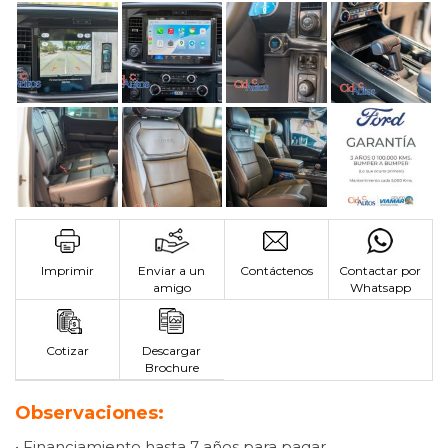
Imprimir
Enviar a un
Contáctenos
Contactar por
amigo
Whatsapp
Cotizar
Descargar
Brochure
Observaciones:
• Financiamiento hasta 7 años para pagar.