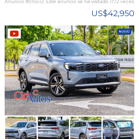
Anuncio #015512. Este anuncio se ha visitado 1172 veces
US$42,950
NUEVO