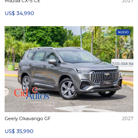
Mazda CX-5 CE
2027
34,990
US$
NUEVO
Geely Okavango GF
2027
35,990
US$