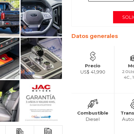
SOLI
Datos generales
Precio
Mo
US$ 41,990
2.0Lts
4C.,
Combustible
Tran
Diesel
Auto