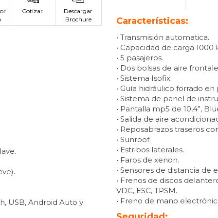
or
Cotizar
Descargar
p
Brochure
Características:
• Transmisión automatica.
• Capacidad de carga 1000 
• 5 pasajeros.
• Dos bolsas de aire frontale
• Sistema Isofix.
• Guía hidráulico forrado en
• Sistema de panel de inst
• Pantalla mp5 de 10,4”, Bl
• Salida de aire acondiciona
• Reposabrazos traseros con
• Sunroof.
• Estribos laterales.
lave.
• Faros de xenon.
• Sensores de distancia de 
ve).
• Frenos de discos delante
VDC, ESC, TPSM.
• Freno de mano electróni
th, USB, Android Auto y
Seguridad: