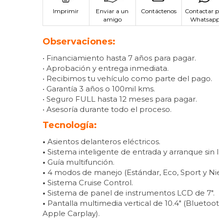
Imprimir
Enviar a un
Contáctenos
Contactar p
amigo
Whatsap
Observaciones:
• Financiamiento hasta 7 años para pagar.
• Aprobación y entrega inmediata.
• Recibimos tu vehículo como parte del pago.
• Garantía 3 años o 100mil kms.
• Seguro FULL hasta 12 meses para pagar.
• Asesoría durante todo el proceso.
Tecnología:
•
Asientos delanteros eléctricos.
•
Sistema inteligente de entrada y arranque sin l
•
Guía multifunción.
•
4 modos de manejo (Estándar, Eco, Sport y Nie
•
Sistema Cruise Control.
•
Sistema de panel de instrumentos LCD de 7″.
•
Pantalla multimedia vertical de 10.4″ (Bluetoo
Apple Carplay).