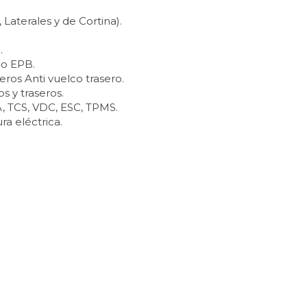
 Laterales y de Cortina).
.
co EPB.
eros Anti vuelco trasero.
s y traseros.
 TCS, VDC, ESC, TPMS.
ra eléctrica.