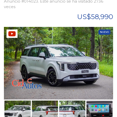
Anuncio #014023. Este anuncio se ha visitado 2736
veces
US$58,990
NUEVO