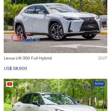
Lexus UX-300 Full Hybrid
2027
58,900
US$
NUEVO