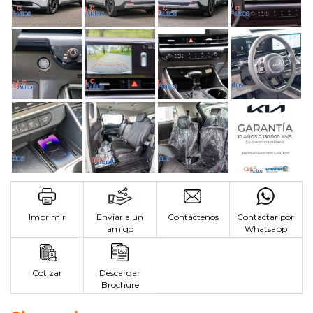
Imprimir
Enviar a un
Contáctenos
Contactar por
amigo
Whatsapp
Cotizar
Descargar
Brochure