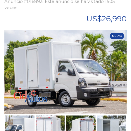
Anuncio #016893. Este anuncio se ha visitado 1505
veces
US$26,990
NUEVO