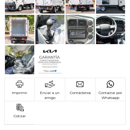
Imprimir
Enviar a un
Contáctenos
Contactar por
amigo
Whatsapp
Cotizar