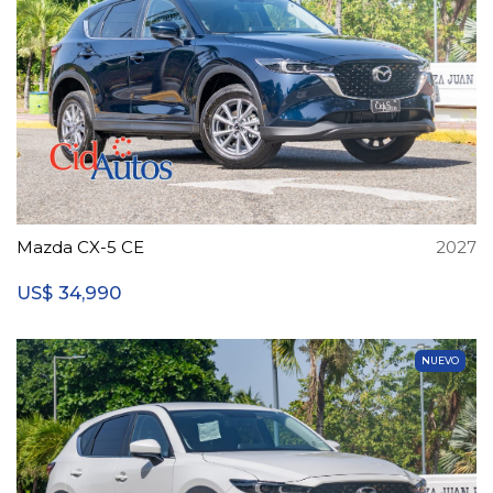
Mazda CX-5 CE
2027
34,990
US$
NUEVO