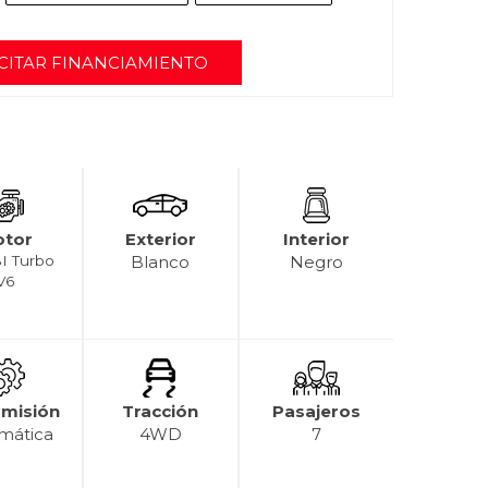
CITAR FINANCIAMIENTO
tor
Exterior
Interior
BI Turbo
Blanco
Negro
V6
smisión
Tracción
Pasajeros
mática
4WD
7