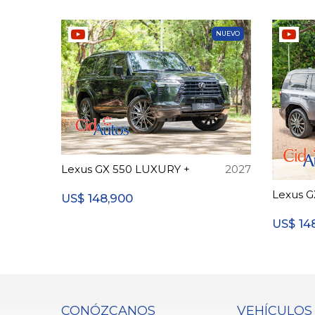
NUEVO
Lexus GX 550 LUXURY +
2027
Lexus G
148,900
US$
14
US$
CONÓZCANOS
VEHÍCULOS