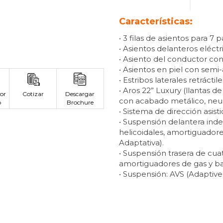
Características:
• 3 filas de asientos para 7 p
• Asientos delanteros eléct
• Asiento del conductor co
• Asientos en piel con semi-a
• Estribos laterales retráctile
• Aros 22” Luxury (llantas de
or
Cotizar
Descargar
con acabado metálico, neu
p
Brochure
• Sistema de dirección asist
• Suspensión delantera ind
helicoidales, amortiguadores
Adaptativa).
• Suspensión trasera de cua
amortiguadores de gas y bar
• Suspensión: AVS (Adaptive