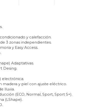
s.
acondicionado y calefacción.
 de 3 zonas independientes.
oria y Easy Access.
.
hape) Adaptativas.
rt Desing.
 electrónica.
 madera y piel con ajuste eléctrico.
e lluvia.
cción (ECO, Normal, Sport, Sport S+).
na (LShape).
D.