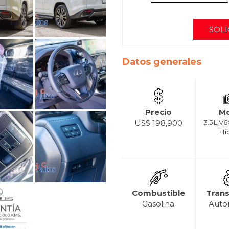
SOLI
Datos generales
Precio
Mo
US$ 198,900
3.5L,V6
Hi
Combustible
Tran
Gasolina
Auto