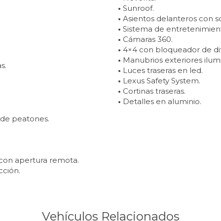
•
Sunroof.
•
Asientos delanteros con s
•
Sistema de entretenimiento
•
Cámaras 360.
•
4×4 con bloqueador de dife
•
Manubrios exteriores ilum
s.
•
Luces traseras en led.
•
Lexus Safety System.
•
Cortinas traseras.
•
Detalles en aluminio.
 de peatones.
 con apertura remota.
cción.
Vehículos Relacionados