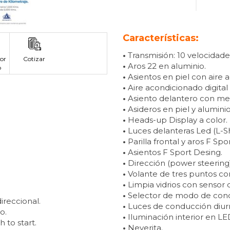
Características:
•
Transmisión: 10 velocidade
or
Cotizar
•
Aros 22 en aluminio.
p
•
Asientos en piel con aire 
•
Aire acondicionado digital
•
Asiento delantero con mem
•
Asideros en piel y aluminio
•
Heads-up Display a color.
•
Luces delanteras Led (L-S
•
Parilla frontal y aros F Spo
•
Asientos F Sport Desing.
•
Dirección (power steering)
•
Volante de tres puntos con
•
Limpia vidrios con sensor d
•
Selector de modo de condu
ireccional.
•
Luces de conducción diur
o.
•
Iluminación interior en LE
 to start.
•
Neverita.