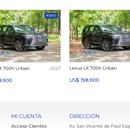
NUEVO
Lexus LX 700h Urban
X 700h Urban
2027
198,900
8,900
US$
MI CUENTA
DIRECCIÓN
Acceso Clientes
Av. San Vicente de Paúl Es