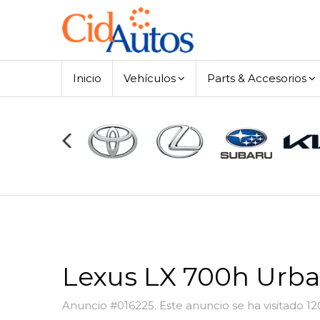
Inicio
Vehículos
Parts & Accesorios
Lexus LX 700h Urba
Anuncio #016225. Este anuncio se ha visitado 12