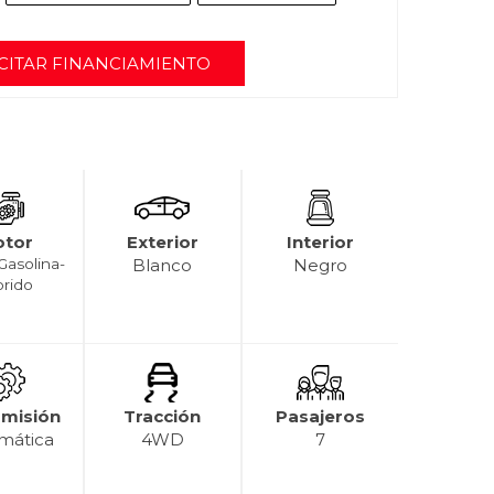
CITAR FINANCIAMIENTO
tor
Exterior
Interior
Gasolina-
Blanco
Negro
brido
smisión
Tracción
Pasajeros
mática
4WD
7