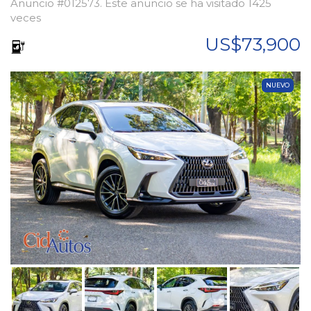
Anuncio #012573. Este anuncio se ha visitado 1425
veces
US$73,900
NUEVO