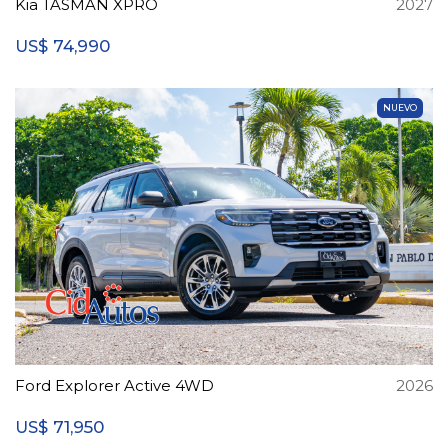
Kia TASMAN XPRO
2027
74,990
US$
NUEVO
Ford Explorer Active 4WD
2026
71,950
US$