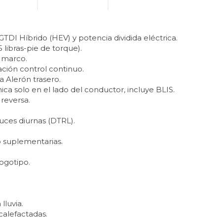
DI Híbrido (HEV) y potencia dividida eléctrica.
5 libras-pie de torque).
 marco.
ión control continuo.
 Alerón trasero.
ica solo en el lado del conductor, incluye BLIS.
reversa.
uces diurnas (DTRL).
 suplementarias.
ogotipo.
lluvia.
 calefactadas.