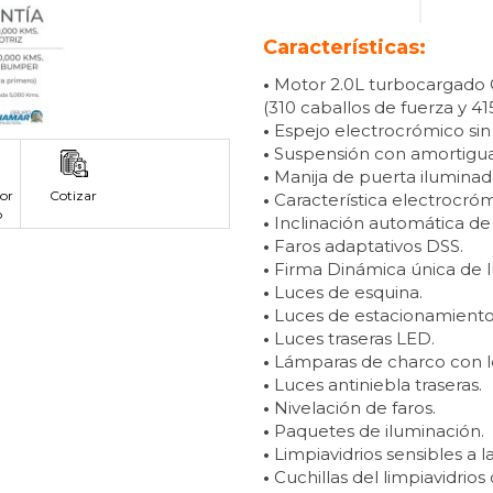
Características:
•
Motor 2.0L turbocargado GT
(310 caballos de fuerza y 41
•
Espejo electrocrómico sin
•
Suspensión con amortiguac
•
Manija de puerta iluminada
or
Cotizar
•
Característica electrocróm
p
•
Inclinación automática de 
•
Faros adaptativos DSS.
•
Firma Dinámica única de l
•
Luces de esquina.
•
Luces de estacionamiento
•
Luces traseras LED.
•
Lámparas de charco con l
•
Luces antiniebla traseras.
•
Nivelación de faros.
•
Paquetes de iluminación.
•
Limpiavidrios sensibles a la 
•
Cuchillas del limpiavidrios