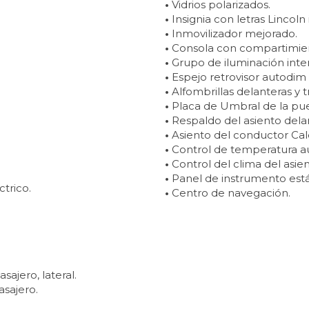
•
Vidrios polarizados.
•
Insignia con letras Lincoln
•
Inmovilizador mejorado.
•
Consola con compartimien
•
Grupo de iluminación inter
•
Espejo retrovisor autodi
•
Alfombrillas delanteras y tr
•
Placa de Umbral de la pue
•
Respaldo del asiento delan
•
Asiento del conductor Cale
•
Control de temperatura a
•
Control del clima del asien
•
Panel de instrumento est
trico.
•
Centro de navegación.
sajero, lateral.
asajero.