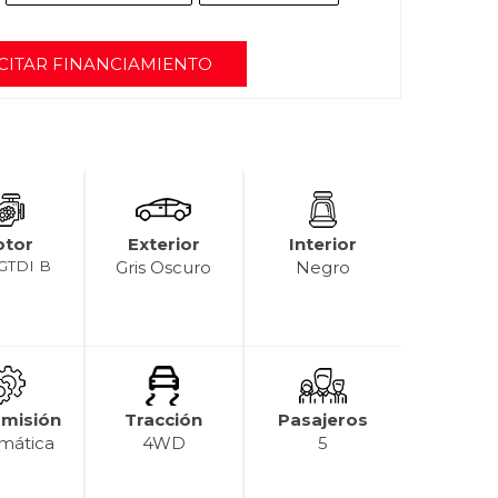
CITAR FINANCIAMIENTO
tor
Exterior
Interior
 GTDI B
Gris Oscuro
Negro
smisión
Tracción
Pasajeros
mática
4WD
5