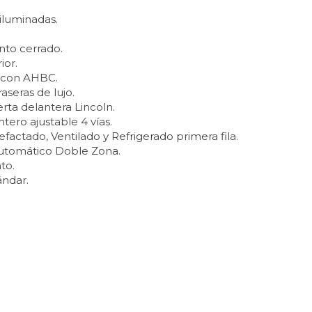
 iluminadas.
to cerrado.
ior.
m con AHBC.
aseras de lujo.
rta delantera Lincoln.
tero ajustable 4 vías.
factado, Ventilado y Refrigerado primera fila.
utomático Doble Zona.
to.
ándar.