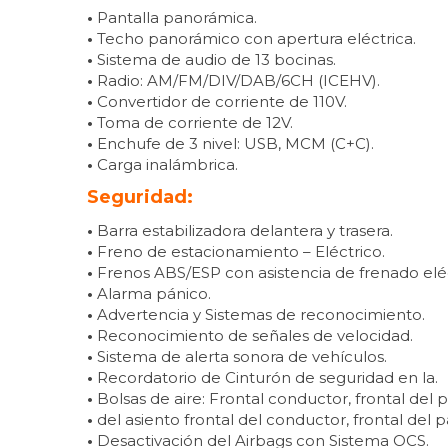
•
Pantalla panorámica.
•
Techo panorámico con apertura eléctrica.
•
Sistema de audio de 13 bocinas.
•
Radio: AM/FM/DIV/DAB/6CH (ICEHV).
•
Convertidor de corriente de 110V.
•
Toma de corriente de 12V.
•
Enchufe de 3 nivel: USB, MCM (C+C).
•
Carga inalámbrica.
Seguridad:
•
Barra estabilizadora delantera y trasera.
•
Freno de estacionamiento – Eléctrico.
•
Frenos ABS/ESP con asistencia de frenado eléc
•
Alarma pánico.
•
Advertencia y Sistemas de reconocimiento.
•
Reconocimiento de señales de velocidad.
•
Sistema de alerta sonora de vehículos.
•
Recordatorio de Cinturón de seguridad en la.
•
Bolsas de aire: Frontal conductor, frontal del pa
•
del asiento frontal del conductor, frontal del p
•
Desactivación del Airbags con Sistema OCS.