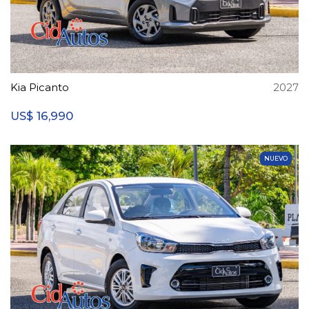
Kia Picanto
2027
16,990
US$
NUEVO