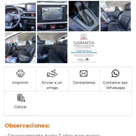
Imprimir
Enviar a un
Contáctenos
Contactar por
amigo
Whatsapp
Cotizar
Observaciones:
•
Financiamiento hasta 7 años para pagar.