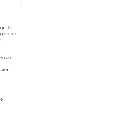
uillas.
ígido de
s
.
rónico
ición
le