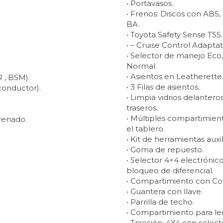
• Portavasos.
• Frenos: Discos con ABS,
BA.
• Toyota Safety Sense TSS.
• – Cruise Control Adaptat
• Selector de manejo Eco,
Normal.
• Asientos en Leatherette
 , BSM).
• 3 Filas de asientos.
 conductor).
• Limpia vidrios delanteros
traseros.
• Múltiples compartimien
Frenado.
el tablero.
• Kit de herramientas auxil
• Goma de repuesto.
• Selector 4×4 electrónic
bloqueo de diferencial.
• Compartimiento con Co
• Guantera con llave.
• Parrilla de techo.
• Compartimiento para le
• Tracción: 4X4 con select