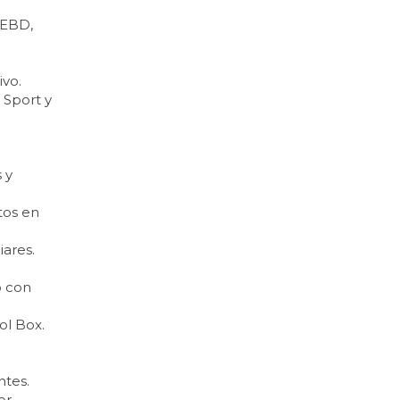
 EBD,
ivo.
 Sport y
.
 y
tos en
iares.
o con
ol Box.
ntes.
or