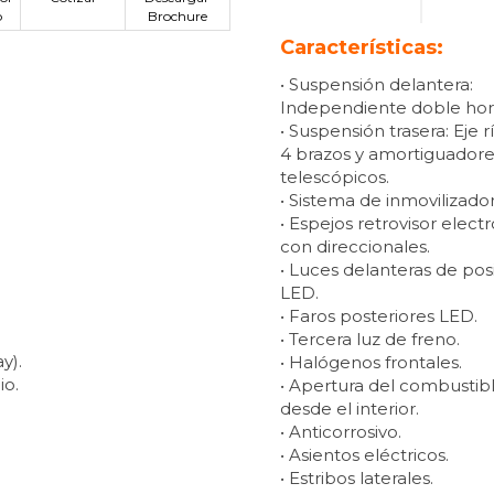
p
Brochure
Características:
• Suspensión delantera:
Independiente doble horq
• Suspensión trasera: Eje r
4 brazos y amortiguadore
telescópicos.
• Sistema de inmovilizador
• Espejos retrovisor elect
con direccionales.
• Luces delanteras de pos
LED.
• Faros posteriores LED.
• Tercera luz de freno.
y).
• Halógenos frontales.
io.
• Apertura del combustib
desde el interior.
• Anticorrosivo.
• Asientos eléctricos.
• Estribos laterales.