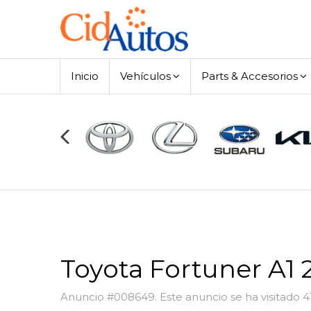
Inicio
Vehículos
Parts & Accesorios
Toyota Fortuner A1 
Anuncio #008649. Este anuncio se ha visitado 4