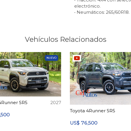
electrónico.
• Neumáticos: 265/60R18.
Vehículos Relacionados
NUEVO
4Runner SR5
2027
Toyota 4Runner SR5
,500
76,500
US$