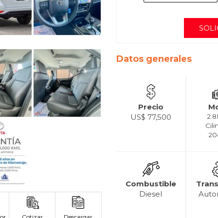
SOLI
Datos generales
Precio
Mo
US$ 77,500
2.8
Cili
20
Combustible
Tran
Diesel
Auto
or
Cotizar
Descargar