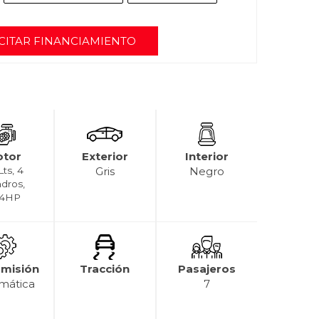
CITAR FINANCIAMIENTO
tor
Exterior
Interior
Lts, 4
Gris
Negro
ndros,
4HP
smisión
Tracción
Pasajeros
mática
7