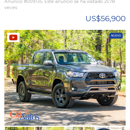
Anuncio #009135. Este anuncio se ha visitado 2578
veces
US$56,900
NUEVO