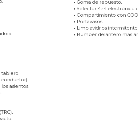
o.
•
Goma de repuesto.
•
Selector 4×4 electrónico c
•
Compartimiento con COOL 
•
Portavasos.
•
Limpiavidrios intermitente
adora.
•
Bumper delantero más a
 tablero.
l conductor).
los asientos.
.
(TRC).
pacto.