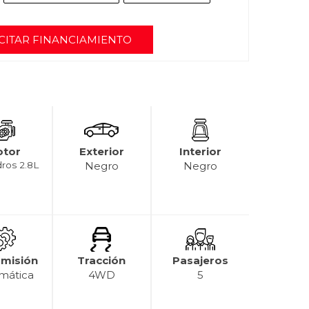
CITAR FINANCIAMIENTO
tor
Exterior
Interior
dros 2.8L
Negro
Negro
smisión
Tracción
Pasajeros
mática
4WD
5