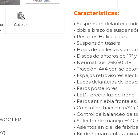
Características:
•
Suspensión delantera Ind
or
Cotizar
•
doble brazo de suspensió
p
•
Resortes Helicoidales.
•
Suspensión trasera.
•
Hojas de ballestas y amor
•
Discos delanteros de 17″ y 
•
Neumáticos: 265/60R18.
•
Tracción: 4×4 con selector
•
Espejos retrovisores eléctr
•
Luces delanteras de posic
•
Faros posteriores.
•
LED Tercera luz de freno.
•
Faros antiniebla frontales.
•
Control de tracción (VSC) C
•
Control de balanceo de tra
UBWOOFER.
•
Selector de manejo ECO,
•
Asientos en piel de fabric
Y).
•
Kit de herramientas auxilia