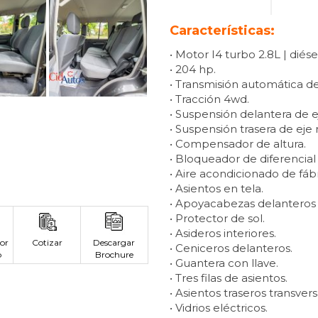
Características:
• Motor I4 turbo 2.8L | diése
• 204 hp.
• Transmisión automática de
• Tracción 4wd.
• Suspensión delantera de ej
• Suspensión trasera de eje 
• Compensador de altura.
• Bloqueador de diferencial 
• Aire acondicionado de fábr
• Asientos en tela.
• Apoyacabezas delanteros y
• Protector de sol.
• Asideros interiores.
or
Cotizar
Descargar
• Ceniceros delanteros.
p
Brochure
• Guantera con llave.
• Tres filas de asientos.
• Asientos traseros transvers
• Vidrios eléctricos.