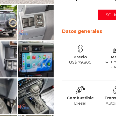
SOLI
Datos generales
Precio
Mo
US$ 79,800
I4 Tur
20
Combustible
Tran
Diesel
Auto