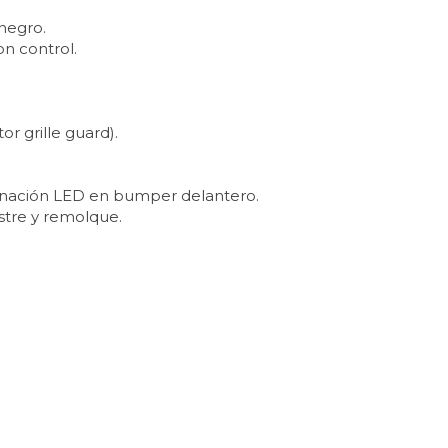
 negro.
n control.
tor grille guard).
minación LED en bumper delantero.
stre y remolque.