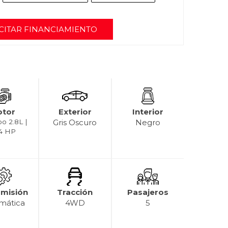
CITAR FINANCIAMIENTO
tor
Exterior
Interior
bo 2.8L |
Gris Oscuro
Negro
4 HP
smisión
Tracción
Pasajeros
mática
4WD
5