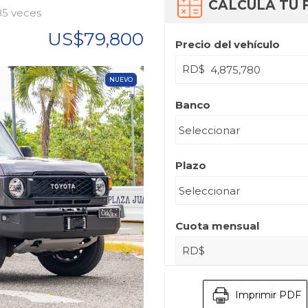
CALCULA TU 
85 veces
US$79,800
Precio del vehículo
RD$
NUEVO
Banco
Plazo
Cuota mensual
RD$
Imprimir PDF