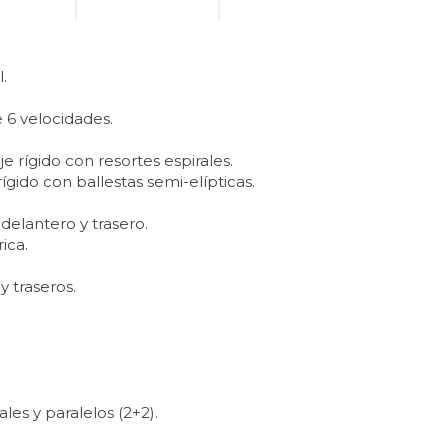
l.
 6 velocidades.
e rígido con resortes espirales.
rígido con ballestas semi-elípticas.
delantero y trasero.
ica.
 traseros.
ales y paralelos (2+2).