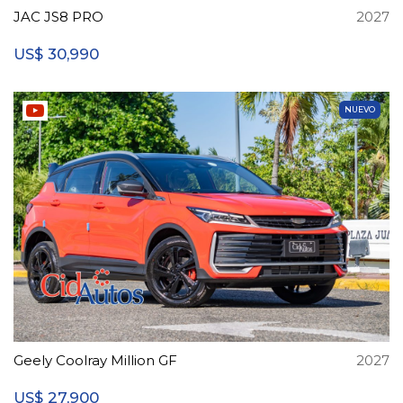
JAC JS8 PRO
2027
30,990
US$
NUEVO
Geely Coolray Million GF
2027
27,900
US$