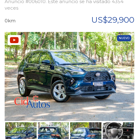
Anuncio #006010. Este anuncio se ha visitado 4354
veces
US$29,900
0km
NUEVO