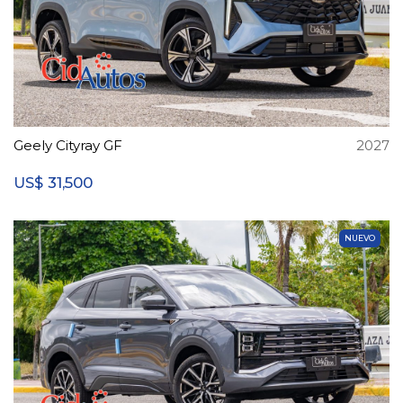
Geely Cityray GF
2027
31,500
US$
NUEVO