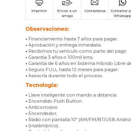
Imprimir
Enviar a un
Contáctenos
Contactar p
amigo
Whatsap
Observaciones:
•
Financiamiento hasta 7 años para pagar.
•
Aprobación y entrega inmediata.
•
Recibimos tu vehículo como parte del pago
•
Garantía 3 años o 100mil kms.
•
Garantía de 6 años en Sistema Híbrido Libre de
•
Seguro FULL hasta 12 meses para pagar.
•
Asesoría durante todo el proceso.
Tecnología:
•
Llave inteligente con mando a distancia.
•
Encendido Push Button.
•
Anticorrosivo.
•
Encendedor.
•
Radio con pantalla 10″ (AM/FM/BT/USB Android
•
(Inalámbrico).