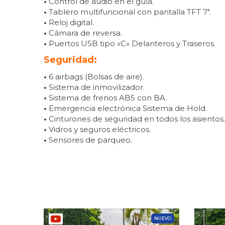
•
Control de audio en el guía.
•
Tablero multifuncional con pantalla TFT 7″.
•
Reloj digital.
•
Cámara de reversa.
•
Puertos USB tipo «C» Delanteros y Traseros.
Seguridad:
•
6 airbags (Bolsas de aire).
•
Sistema de inmovilizador.
•
Sistema de frenos ABS con BA.
•
Emergencia electrónica Sistema de Hold.
•
Cinturones de seguridad en todos los asientos.
•
Vidros y seguros eléctricos.
•
Sensores de parqueo.
NUEVO