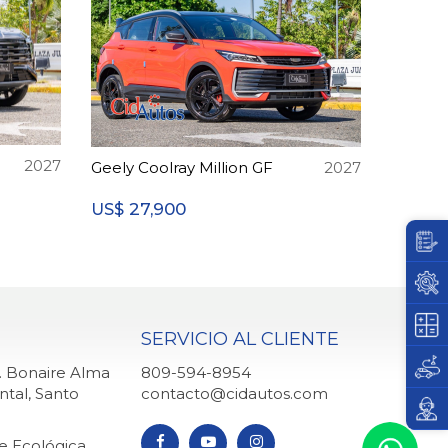
2027
Geely Coolray Million GF
2027
27,900
US$
SERVICIO AL CLIENTE
q. Bonaire Alma
809-594-8954
ntal, Santo
contacto@cidautos.com
ve Ecológica