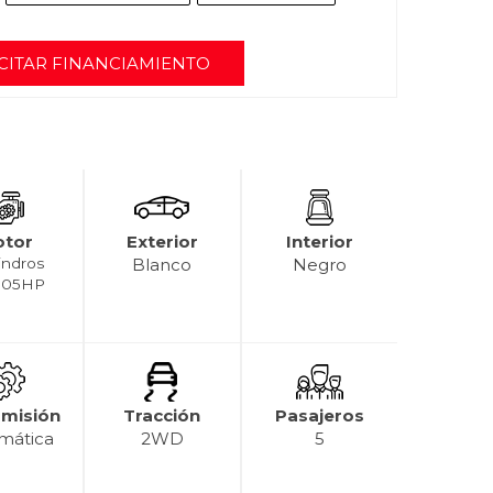
CITAR FINANCIAMIENTO
tor
Exterior
Interior
lindros
Blanco
Negro
,105HP
smisión
Tracción
Pasajeros
mática
2WD
5