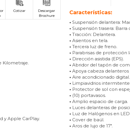
or
Cotizar
Descargar
Características:
p
Brochure
•
Suspensión delantera: Mac
•
Suspensión trasera: Barra 
•
Tracción: Delantera.
•
Asientos en tela.
•
Tercera luz de freno.
•
Parabrisas de protección 
•
Dirección asistida (EPS).
 Kilometraje.
•
Abridor del tapón de combu
•
Apoya cabeza delanteros y
•
Aire acondicionado digital.
•
Limpiavidrios intermitente
•
Protector de sol con espej
•
(10) portavasos.
•
Amplio espacio de carga.
•
Luces delanteras de posic
•
Luz de Halógenos en LED
 y Apple CarPlay.
•
Cover de baúl.
•
Aros de lujo de 17″.