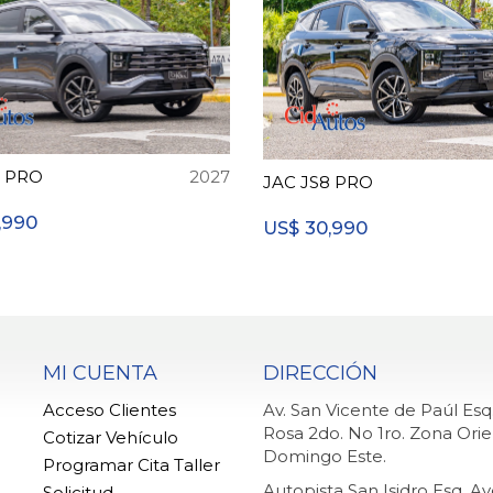
8 PRO
2027
JAC JS8 PRO
,990
30,990
US$
MI CUENTA
DIRECCIÓN
Acceso Clientes
Av. San Vicente de Paúl Es
Rosa 2do. No 1ro. Zona Orie
Cotizar Vehículo
Domingo Este.
Programar Cita Taller
Autopista San Isidro Esq. A
Solicitud