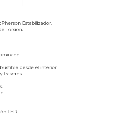
Pherson Estabilizador.
de Torsión.
laminado.
stible desde el interior.
 traseros.
s.
o.
ión LED.
.