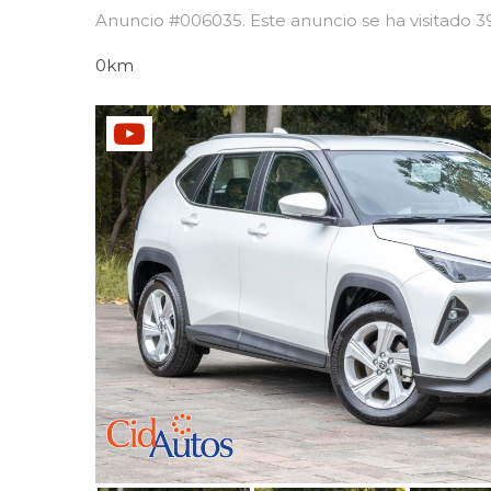
Anuncio #006035. Este anuncio se ha visitado 
0km