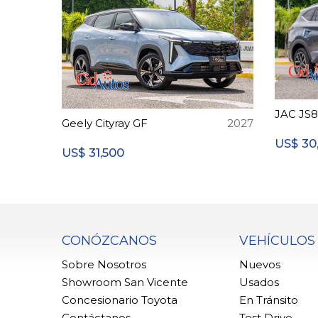
JAC JS
Geely Cityray GF
2027
30
US$
31,500
US$
CONÓZCANOS
VEHÍCULOS
Sobre Nosotros
Nuevos
Showroom San Vicente
Usados
Concesionario Toyota
En Tránsito
Contáctanos
Test Drive