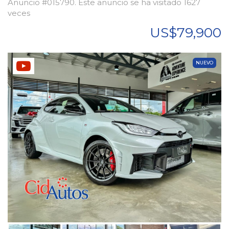
Anuncio #015790. Este anuncio se ha visitado 1627
veces
US$79,900
NUEVO