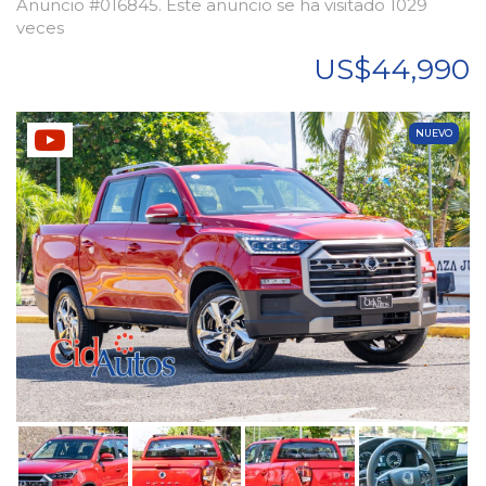
Anuncio #016845. Este anuncio se ha visitado 1029
veces
US$44,990
NUEVO