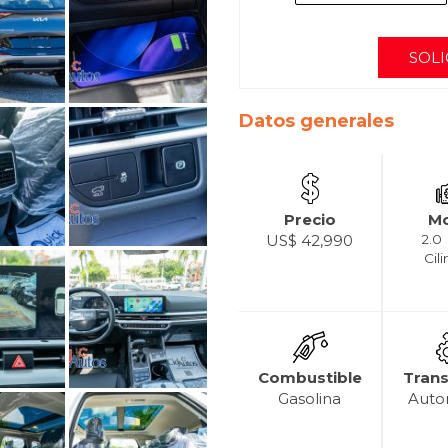
SOLI
Datos generales
Precio
Mo
US$ 42,990
2.0 
Cil
Combustible
Tran
Gasolina
Auto