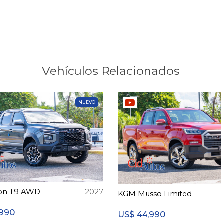
Vehículos Relacionados
NUEVO
son T9 AWD
2027
KGM Musso Limited
,990
44,990
US$