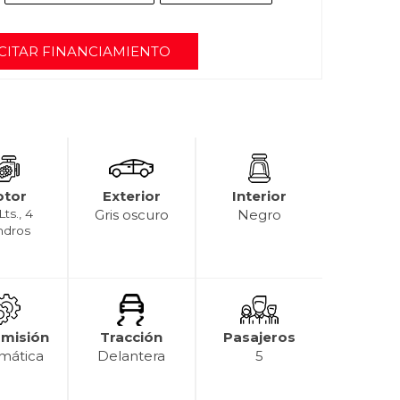
CITAR FINANCIAMIENTO
tor
Exterior
Interior
Lts., 4
Gris oscuro
Negro
indros
smisión
Tracción
Pasajeros
mática
Delantera
5