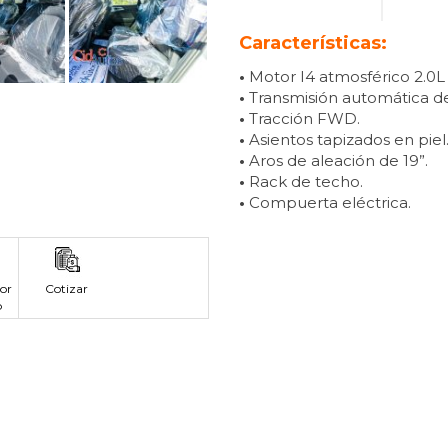
Características:
•
Motor I4 atmosférico 2.0L
•
Transmisión automática de
•
Tracción FWD.
•
Asientos tapizados en piel
•
Aros de aleación de 19”.
•
Rack de techo.
•
Compuerta eléctrica.
or
Cotizar
p