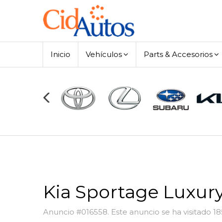
Inicio
Vehículos
Parts & Accesorios
Kia Sportage Luxur
Anuncio #016558. Este anuncio se ha visitado 1