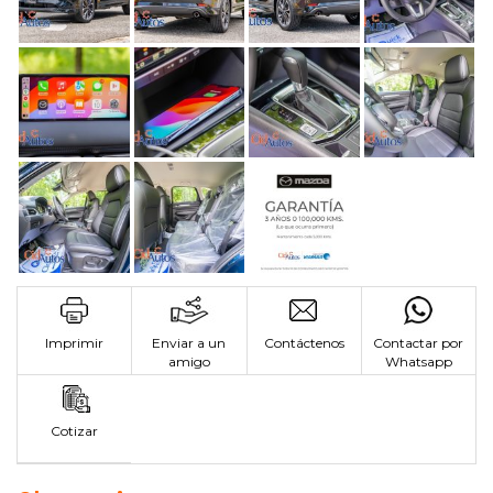
Imprimir
Enviar a un
Contáctenos
Contactar por
amigo
Whatsapp
Cotizar