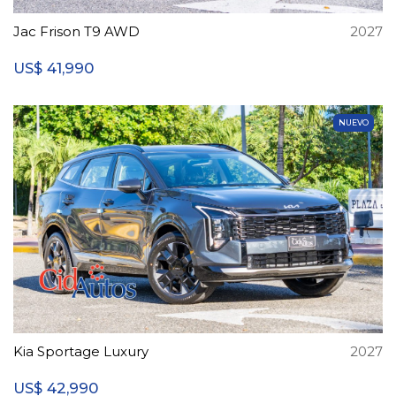
Jac Frison T9 AWD
2027
41,990
US$
NUEVO
Kia Sportage Luxury
2027
42,990
US$