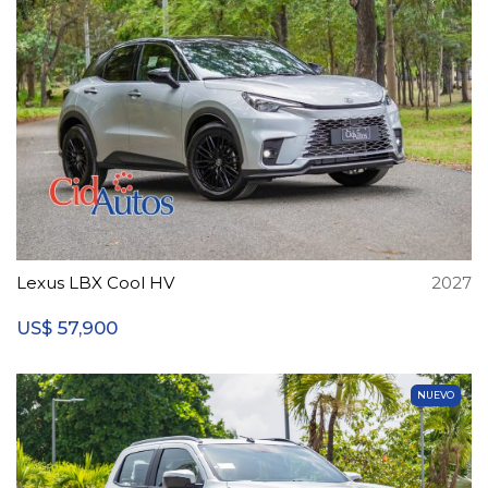
Lexus LBX Cool HV
2027
57,900
US$
NUEVO